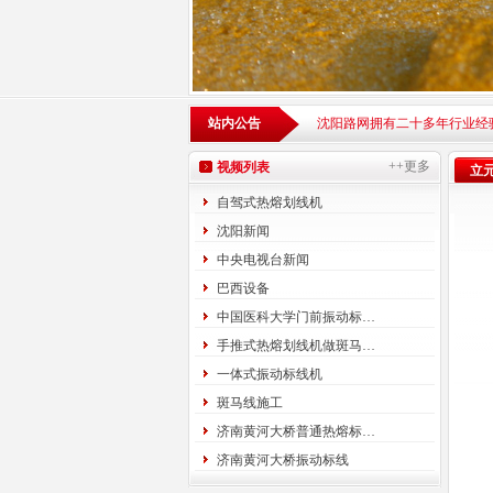
站内公告
沈阳路网拥有二十多年行业经
++更多
视频列表
立
自驾式热熔划线机
沈阳新闻
中央电视台新闻
巴西设备
中国医科大学门前振动标…
手推式热熔划线机做斑马…
一体式振动标线机
斑马线施工
济南黄河大桥普通热熔标…
济南黄河大桥振动标线