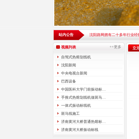
站内公告
沈阳路网拥有二十多年行业经
++更多
视频列表
立
自驾式热熔划线机
沈阳新闻
中央电视台新闻
巴西设备
中国医科大学门前振动标…
手推式热熔划线机做斑马…
一体式振动标线机
斑马线施工
济南黄河大桥普通热熔标…
济南黄河大桥振动标线